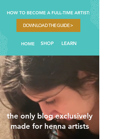
HOW TO BECOME A FULL-TIME ARTIST:
DOWNLOAD THE GUIDE >
SHOP
LEARN
HOME
the only blog exclusively
made for henna artists